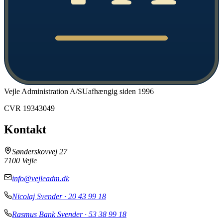
Vejle Administration A/S
Uafhængig siden 1996
CVR
19343049
Kontakt
Sønderskovvej 27
7100
Vejle
info@vejleadm.dk
Nicolaj Svender
·
20 43 99 18
Rasmus Bank Svender
·
53 38 99 18