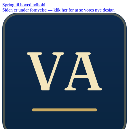
Spring til hovedindhold
Siden er under fornyelse — klik her for at se vores nye design
→
VA