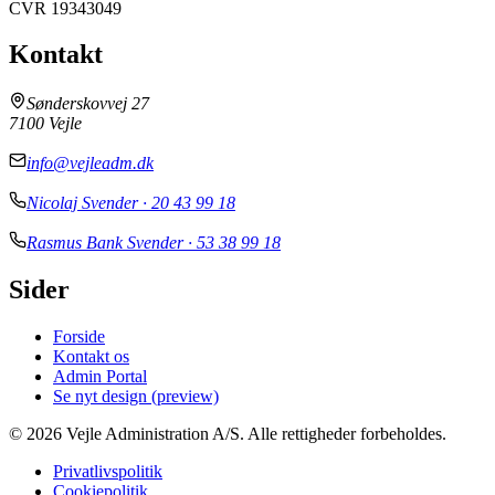
CVR
19343049
Kontakt
Sønderskovvej 27
7100
Vejle
info@vejleadm.dk
Nicolaj Svender
·
20 43 99 18
Rasmus Bank Svender
·
53 38 99 18
Sider
Forside
Kontakt os
Admin Portal
Se nyt design (preview)
©
2026
Vejle Administration A/S
. Alle rettigheder forbeholdes.
Privatlivspolitik
Cookiepolitik