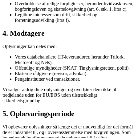
Overholdelse af retlige forpligtelser, herunder hvidvaskloven,
bogføringsloven og skattelovgivning (art. 6, stk. 1, litra c).
Legitime interesser som drift, sikkerhed og
forretningsudvikling (litra f).
4. Modtagere
Oplysninger kan deles med:
Vores databehandlere (IT-leverandører, herunder Trifork,
Microsoft og Nets).
Offentlige myndigheder (SKAT, Tinglysningsretten, politi).
Eksterne rådgivere (revisor, advokat).
Pengeinstitutter ved transaktioner.
Vi sælger aldrig dine oplysninger og overfører dem ikke til
tredjelande uden for EU/EØS uden tilstrækkeligt
sikkerhedsgrundlag.
5. Opbevaringsperiode
Vi opbevarer oplysninger så længe det er nødvendigt for det formål
de er indsamlet til, og i overensstemmelse med lovgivningen. Som
hovedregel: bogføringsmateriale opbevares i 5 år efter