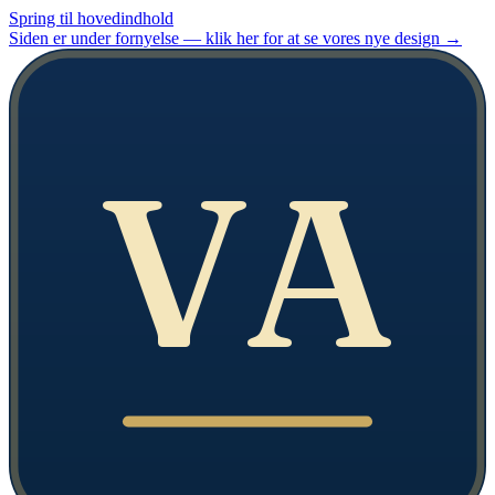
Spring til hovedindhold
Siden er under fornyelse — klik her for at se vores nye design
→
VA