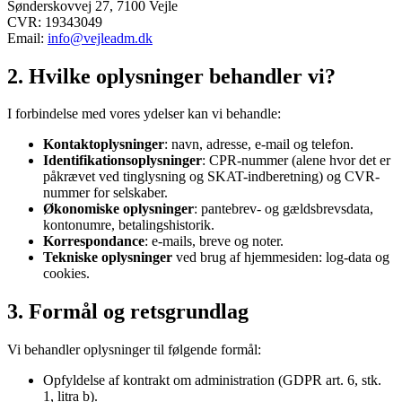
Sønderskovvej 27
,
7100
Vejle
CVR:
19343049
Email:
info@vejleadm.dk
2. Hvilke oplysninger behandler vi?
I forbindelse med vores ydelser kan vi behandle:
Kontaktoplysninger
: navn, adresse, e-mail og telefon.
Identifikationsoplysninger
: CPR-nummer (alene hvor det er
påkrævet ved tinglysning og SKAT-indberetning) og CVR-
nummer for selskaber.
Økonomiske oplysninger
: pantebrev- og gældsbrevsdata,
kontonumre, betalingshistorik.
Korrespondance
: e-mails, breve og noter.
Tekniske oplysninger
ved brug af hjemmesiden: log-data og
cookies.
3. Formål og retsgrundlag
Vi behandler oplysninger til følgende formål:
Opfyldelse af kontrakt om administration (GDPR art. 6, stk.
1, litra b).